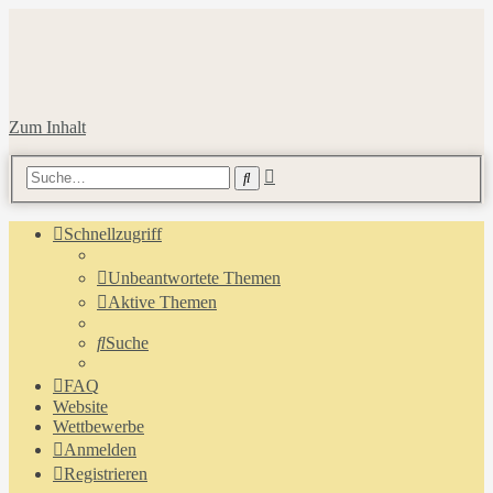
Zum Inhalt
Erweiterte
Suche
Suche
Schnellzugriff
Unbeantwortete Themen
Aktive Themen
Suche
FAQ
Website
Wettbewerbe
Anmelden
Registrieren