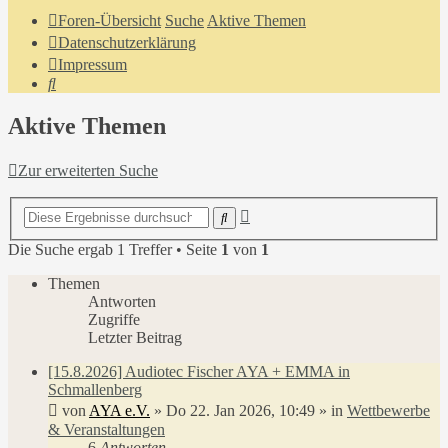
Foren-Übersicht
Suche
Aktive Themen
Datenschutzerklärung
Impressum
Suche
Aktive Themen
Zur erweiterten Suche
Erweiterte
Suche
Suche
Die Suche ergab 1 Treffer • Seite
1
von
1
Themen
Antworten
Zugriffe
Letzter Beitrag
[15.8.2026] Audiotec Fischer AYA + EMMA in
Schmallenberg
von
AYA e.V.
»
Do 22. Jan 2026, 10:49
» in
Wettbewerbe
& Veranstaltungen
6
Antworten