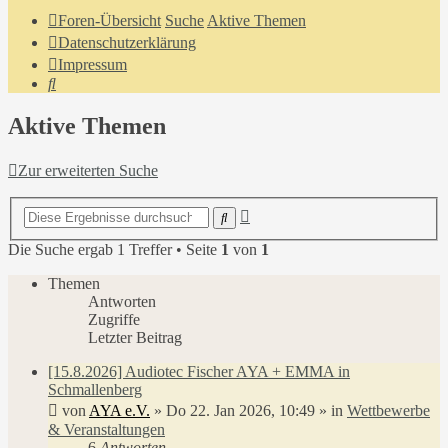
Foren-Übersicht
Suche
Aktive Themen
Datenschutzerklärung
Impressum
Suche
Aktive Themen
Zur erweiterten Suche
Erweiterte
Suche
Suche
Die Suche ergab 1 Treffer • Seite
1
von
1
Themen
Antworten
Zugriffe
Letzter Beitrag
[15.8.2026] Audiotec Fischer AYA + EMMA in
Schmallenberg
von
AYA e.V.
»
Do 22. Jan 2026, 10:49
» in
Wettbewerbe
& Veranstaltungen
6
Antworten