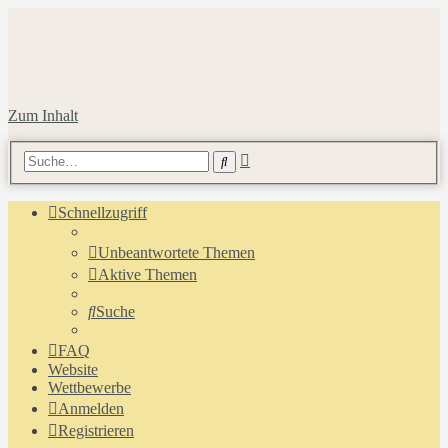
Zum Inhalt
Erweiterte
Suche
Suche
Schnellzugriff
Unbeantwortete Themen
Aktive Themen
Suche
FAQ
Website
Wettbewerbe
Anmelden
Registrieren