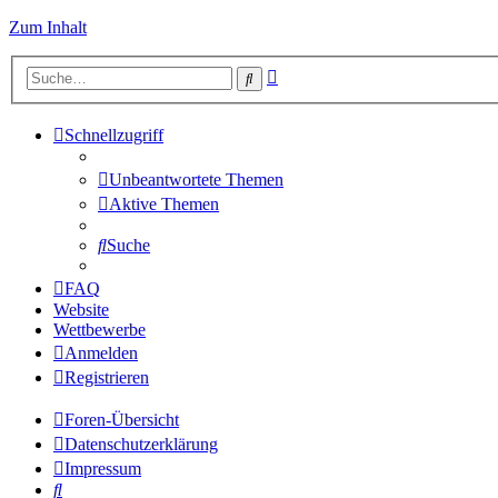
Zum Inhalt
Erweiterte
Suche
Suche
Schnellzugriff
Unbeantwortete Themen
Aktive Themen
Suche
FAQ
Website
Wettbewerbe
Anmelden
Registrieren
Foren-Übersicht
Datenschutzerklärung
Impressum
Suche