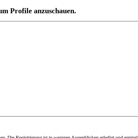
 um Profile anzuschauen.
n. Die Registrierung ist in wenigen Augenblicken erledigt und ermögli