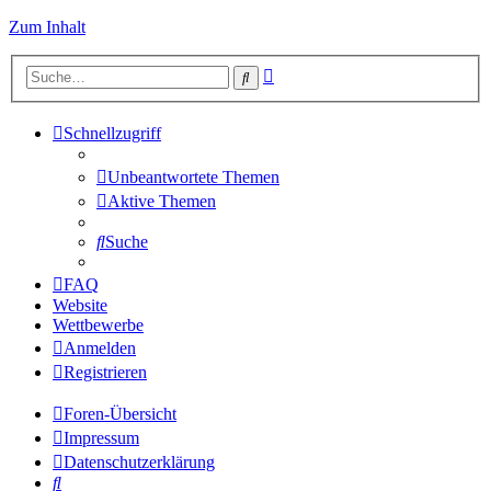
Zum Inhalt
Erweiterte
Suche
Suche
Schnellzugriff
Unbeantwortete Themen
Aktive Themen
Suche
FAQ
Website
Wettbewerbe
Anmelden
Registrieren
Foren-Übersicht
Impressum
Datenschutzerklärung
Suche