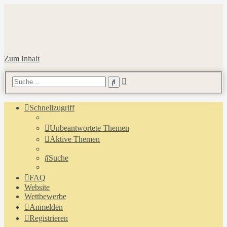
Zum Inhalt
Erweiterte
Suche
Suche
Schnellzugriff
Unbeantwortete Themen
Aktive Themen
Suche
FAQ
Website
Wettbewerbe
Anmelden
Registrieren