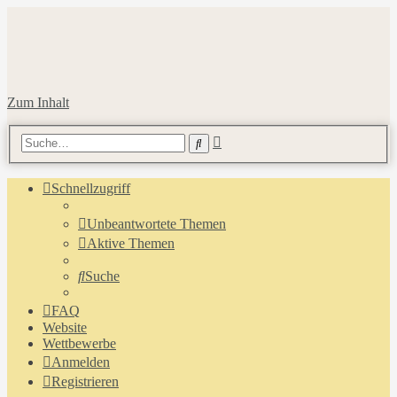
Zum Inhalt
Erweiterte
Suche
Suche
Schnellzugriff
Unbeantwortete Themen
Aktive Themen
Suche
FAQ
Website
Wettbewerbe
Anmelden
Registrieren