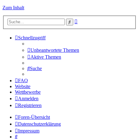
Zum Inhalt
Erweiterte
Suche
Suche
Schnellzugriff
Unbeantwortete Themen
Aktive Themen
Suche
FAQ
Website
Wettbewerbe
Anmelden
Registrieren
Foren-Übersicht
Datenschutzerklärung
Impressum
Suche