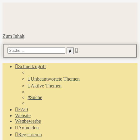
Zum Inhalt
Erweiterte
Suche
Suche
Schnellzugriff
Unbeantwortete Themen
Aktive Themen
Suche
FAQ
Website
Wettbewerbe
Anmelden
Registrieren