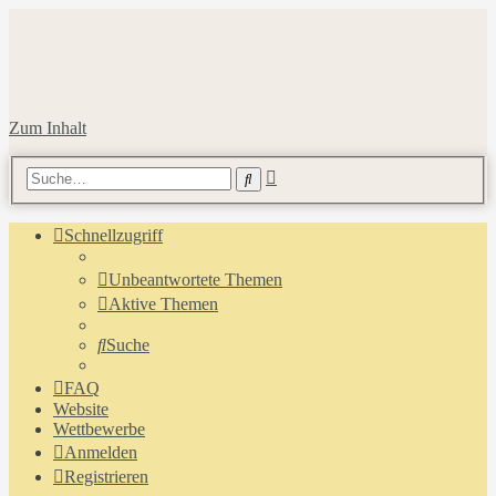
Zum Inhalt
Erweiterte
Suche
Suche
Schnellzugriff
Unbeantwortete Themen
Aktive Themen
Suche
FAQ
Website
Wettbewerbe
Anmelden
Registrieren