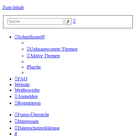
Zum Inhalt
Erweiterte
Suche
Suche
Schnellzugriff
Unbeantwortete Themen
Aktive Themen
Suche
FAQ
Website
Wettbewerbe
Anmelden
Registrieren
Foren-Übersicht
Impressum
Datenschutzerklärung
Suche