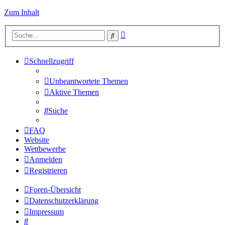
Zum Inhalt
Erweiterte
Suche
Suche
Schnellzugriff
Unbeantwortete Themen
Aktive Themen
Suche
FAQ
Website
Wettbewerbe
Anmelden
Registrieren
Foren-Übersicht
Datenschutzerklärung
Impressum
Suche