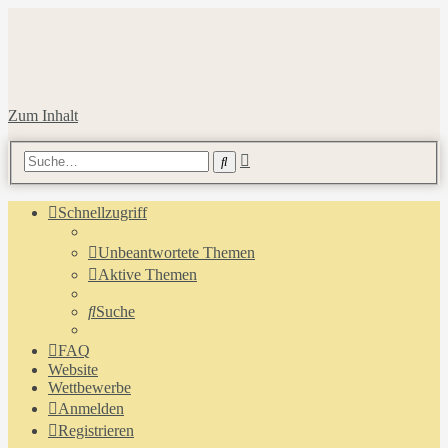
Zum Inhalt
Erweiterte
Suche
Suche
Schnellzugriff
Unbeantwortete Themen
Aktive Themen
Suche
FAQ
Website
Wettbewerbe
Anmelden
Registrieren