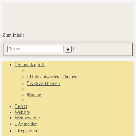
Zum Inhalt
Erweiterte
Suche
Suche
Schnellzugriff
Unbeantwortete Themen
Aktive Themen
Suche
FAQ
Website
Wettbewerbe
Anmelden
Registrieren