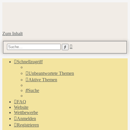
Zum Inhalt
Erweiterte
Suche
Suche
Schnellzugriff
Unbeantwortete Themen
Aktive Themen
Suche
FAQ
Website
Wettbewerbe
Anmelden
Registrieren