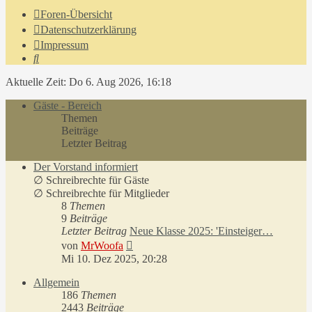
Foren-Übersicht
Datenschutzerklärung
Impressum
Suche
Aktuelle Zeit: Do 6. Aug 2026, 16:18
Gäste - Bereich
Themen
Beiträge
Letzter Beitrag
Der Vorstand informiert
∅ Schreibrechte für Gäste
∅ Schreibrechte für Mitglieder
8
Themen
9
Beiträge
Letzter Beitrag
Neue Klasse 2025: 'Einsteiger…
Neuester
von
MrWoofa
Beitrag
Mi 10. Dez 2025, 20:28
Allgemein
186
Themen
2443
Beiträge