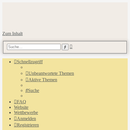
Zum Inhalt
Erweiterte
Suche
Suche
Schnellzugriff
Unbeantwortete Themen
Aktive Themen
Suche
FAQ
Website
Wettbewerbe
Anmelden
Registrieren