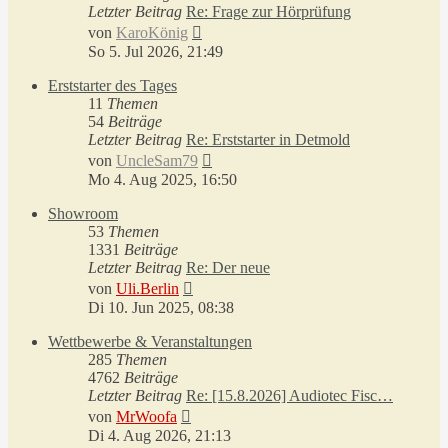
Letzter Beitrag
Re: Frage zur Hörprüfung
Neuester
von
KaroKönig
Beitrag
So 5. Jul 2026, 21:49
Erststarter des Tages
11
Themen
54
Beiträge
Letzter Beitrag
Re: Erststarter in Detmold
Neuester
von
UncleSam79
Beitrag
Mo 4. Aug 2025, 16:50
Showroom
53
Themen
1331
Beiträge
Letzter Beitrag
Re: Der neue
Neuester
von
Uli.Berlin
Beitrag
Di 10. Jun 2025, 08:38
Wettbewerbe & Veranstaltungen
285
Themen
4762
Beiträge
Letzter Beitrag
Re: [15.8.2026] Audiotec Fisc…
Neuester
von
MrWoofa
Beitrag
Di 4. Aug 2026, 21:13