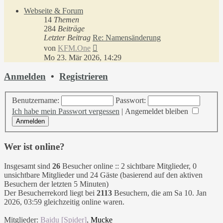
Webseite & Forum
14
Themen
284
Beiträge
Letzter Beitrag
Re: Namensänderung
Neuester
von
KFM.One
Beitrag
Mo 23. Mär 2026, 14:29
Anmelden
•
Registrieren
Benutzername:
Passwort:
Ich habe mein Passwort vergessen
|
Angemeldet bleiben
Wer ist online?
Insgesamt sind
26
Besucher online :: 2 sichtbare Mitglieder, 0
unsichtbare Mitglieder und 24 Gäste (basierend auf den aktiven
Besuchern der letzten 5 Minuten)
Der Besucherrekord liegt bei
2113
Besuchern, die am Sa 10. Jan
2026, 03:59 gleichzeitig online waren.
Mitglieder:
Baidu [Spider]
,
Mucke