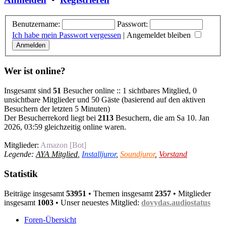
Benutzername:
Passwort:
Ich habe mein Passwort vergessen
|
Angemeldet bleiben
Wer ist online?
Insgesamt sind
51
Besucher online :: 1 sichtbares Mitglied, 0
unsichtbare Mitglieder und 50 Gäste (basierend auf den aktiven
Besuchern der letzten 5 Minuten)
Der Besucherrekord liegt bei
2113
Besuchern, die am Sa 10. Jan
2026, 03:59 gleichzeitig online waren.
Mitglieder:
Amazon [Bot]
Legende:
AYA Mitglied
,
Installjuror
,
Soundjuror
,
Vorstand
Statistik
Beiträge insgesamt
53951
• Themen insgesamt
2357
• Mitglieder
insgesamt
1003
• Unser neuestes Mitglied:
dovydas.audiostatus
Foren-Übersicht