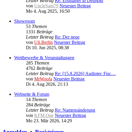
Letzter Beitrag
Re: Erststarter in Detmold
von
UncleSam79
Neuester Beitrag
Mo 4. Aug 2025, 16:50
Showroom
53
Themen
1331
Beiträge
Letzter Beitrag
Re: Der neue
von
Uli.Berlin
Neuester Beitrag
Di 10. Jun 2025, 08:38
Wettbewerbe & Veranstaltungen
285
Themen
4762
Beiträge
Letzter Beitrag
Re: [15.8.2026] Audiotec Fisc…
von
MrWoofa
Neuester Beitrag
Di 4. Aug 2026, 21:13
Webseite & Forum
14
Themen
284
Beiträge
Letzter Beitrag
Re: Namensänderung
von
KFM.One
Neuester Beitrag
Mo 23. Mär 2026, 14:29
Anmelden
•
Registrieren