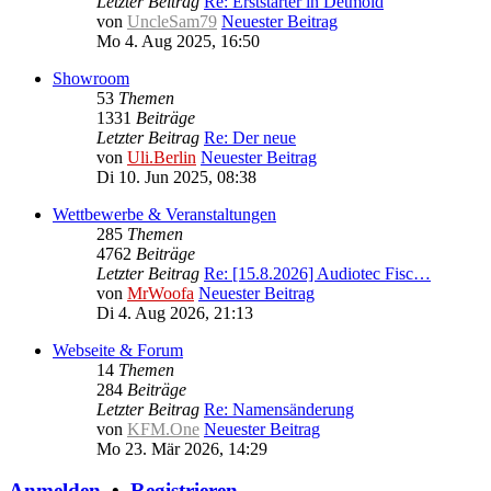
Letzter Beitrag
Re: Erststarter in Detmold
von
UncleSam79
Neuester Beitrag
Mo 4. Aug 2025, 16:50
Showroom
53
Themen
1331
Beiträge
Letzter Beitrag
Re: Der neue
von
Uli.Berlin
Neuester Beitrag
Di 10. Jun 2025, 08:38
Wettbewerbe & Veranstaltungen
285
Themen
4762
Beiträge
Letzter Beitrag
Re: [15.8.2026] Audiotec Fisc…
von
MrWoofa
Neuester Beitrag
Di 4. Aug 2026, 21:13
Webseite & Forum
14
Themen
284
Beiträge
Letzter Beitrag
Re: Namensänderung
von
KFM.One
Neuester Beitrag
Mo 23. Mär 2026, 14:29
Anmelden
•
Registrieren