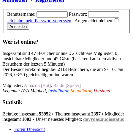
Benutzername:
Passwort:
Ich habe mein Passwort vergessen
|
Angemeldet bleiben
Wer ist online?
Insgesamt sind
47
Besucher online :: 2 sichtbare Mitglieder, 0
unsichtbare Mitglieder und 45 Gäste (basierend auf den aktiven
Besuchern der letzten 5 Minuten)
Der Besucherrekord liegt bei
2113
Besuchern, die am Sa 10. Jan
2026, 03:59 gleichzeitig online waren.
Mitglieder:
Amazon [Bot]
,
Baidu [Spider]
Legende:
AYA Mitglied
,
Installjuror
,
Soundjuror
,
Vorstand
Statistik
Beiträge insgesamt
53952
• Themen insgesamt
2357
• Mitglieder
insgesamt
1003
• Unser neuestes Mitglied:
dovydas.audiostatus
Foren-Übersicht