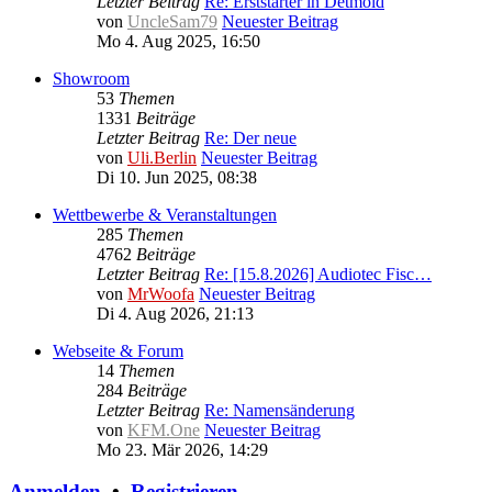
Letzter Beitrag
Re: Erststarter in Detmold
von
UncleSam79
Neuester Beitrag
Mo 4. Aug 2025, 16:50
Showroom
53
Themen
1331
Beiträge
Letzter Beitrag
Re: Der neue
von
Uli.Berlin
Neuester Beitrag
Di 10. Jun 2025, 08:38
Wettbewerbe & Veranstaltungen
285
Themen
4762
Beiträge
Letzter Beitrag
Re: [15.8.2026] Audiotec Fisc…
von
MrWoofa
Neuester Beitrag
Di 4. Aug 2026, 21:13
Webseite & Forum
14
Themen
284
Beiträge
Letzter Beitrag
Re: Namensänderung
von
KFM.One
Neuester Beitrag
Mo 23. Mär 2026, 14:29
Anmelden
•
Registrieren