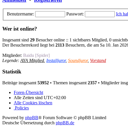
Benutzername:
Passwort:
Ich ha
Wer ist online?
Insgesamt sind
29
Besucher online :: 1 sichtbares Mitglied, 0 unsicht
Der Besucherrekord liegt bei
2113
Besuchern, die am Sa 10. Jan 2026,
Mitglieder:
Baidu [Spider]
Legende:
AYA Mitglied
,
Installjuror
,
Soundjuror
,
Vorstand
Statistik
Beiträge insgesamt
53952
• Themen insgesamt
2357
• Mitglieder ins
Foren-Übersicht
Alle Zeiten sind
UTC+02:00
Alle Cookies löschen
Policies
Powered by
phpBB
® Forum Software © phpBB Limited
Deutsche Übersetzung durch
phpBB.de