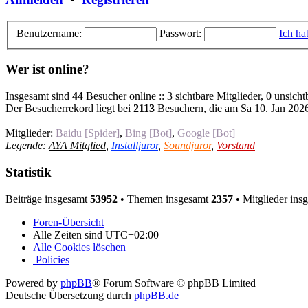
Benutzername:
Passwort:
Ich ha
Wer ist online?
Insgesamt sind
44
Besucher online :: 3 sichtbare Mitglieder, 0 unsich
Der Besucherrekord liegt bei
2113
Besuchern, die am Sa 10. Jan 2026,
Mitglieder:
Baidu [Spider]
,
Bing [Bot]
,
Google [Bot]
Legende:
AYA Mitglied
,
Installjuror
,
Soundjuror
,
Vorstand
Statistik
Beiträge insgesamt
53952
• Themen insgesamt
2357
• Mitglieder ins
Foren-Übersicht
Alle Zeiten sind
UTC+02:00
Alle Cookies löschen
Policies
Powered by
phpBB
® Forum Software © phpBB Limited
Deutsche Übersetzung durch
phpBB.de