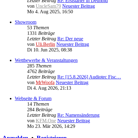
Letzter Beitrag
Re: Erststarter in Detmold
von
UncleSam79
Neuester Beitrag
Mo 4. Aug 2025, 16:50
Showroom
53
Themen
1331
Beiträge
Letzter Beitrag
Re: Der neue
von
Uli.Berlin
Neuester Beitrag
Di 10. Jun 2025, 08:38
Wettbewerbe & Veranstaltungen
285
Themen
4762
Beiträge
Letzter Beitrag
Re: [15.8.2026] Audiotec Fisc…
von
MrWoofa
Neuester Beitrag
Di 4. Aug 2026, 21:13
Webseite & Forum
14
Themen
284
Beiträge
Letzter Beitrag
Re: Namensänderung
von
KFM.One
Neuester Beitrag
Mo 23. Mär 2026, 14:29
Anmelden
•
Registrieren