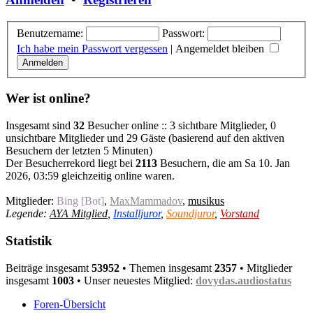
Benutzername:
Passwort:
Ich habe mein Passwort vergessen
|
Angemeldet bleiben
Wer ist online?
Insgesamt sind
32
Besucher online :: 3 sichtbare Mitglieder, 0
unsichtbare Mitglieder und 29 Gäste (basierend auf den aktiven
Besuchern der letzten 5 Minuten)
Der Besucherrekord liegt bei
2113
Besuchern, die am Sa 10. Jan
2026, 03:59 gleichzeitig online waren.
Mitglieder:
Bing [Bot]
,
MaxMammadov
,
musikus
Legende:
AYA Mitglied
,
Installjuror
,
Soundjuror
,
Vorstand
Statistik
Beiträge insgesamt
53952
• Themen insgesamt
2357
• Mitglieder
insgesamt
1003
• Unser neuestes Mitglied:
dovydas.audiostatus
Foren-Übersicht