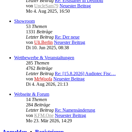
Letzter Beitrag
Re: Erststarter in Detmold
von
UncleSam79
Neuester Beitrag
Mo 4. Aug 2025, 16:50
Showroom
53
Themen
1331
Beiträge
Letzter Beitrag
Re: Der neue
von
Uli.Berlin
Neuester Beitrag
Di 10. Jun 2025, 08:38
Wettbewerbe & Veranstaltungen
285
Themen
4762
Beiträge
Letzter Beitrag
Re: [15.8.2026] Audiotec Fisc…
von
MrWoofa
Neuester Beitrag
Di 4. Aug 2026, 21:13
Webseite & Forum
14
Themen
284
Beiträge
Letzter Beitrag
Re: Namensänderung
von
KFM.One
Neuester Beitrag
Mo 23. Mär 2026, 14:29
Anmelden
•
Registrieren