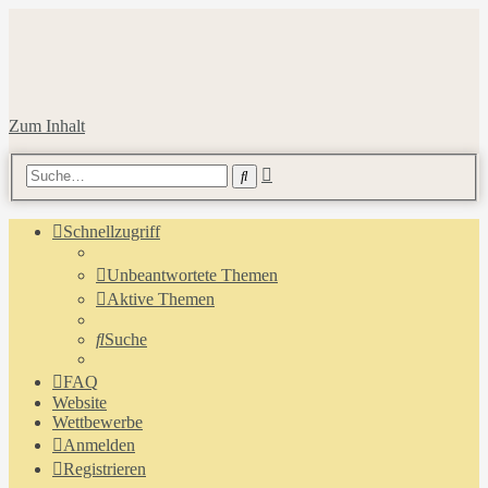
Zum Inhalt
Erweiterte
Suche
Suche
Schnellzugriff
Unbeantwortete Themen
Aktive Themen
Suche
FAQ
Website
Wettbewerbe
Anmelden
Registrieren