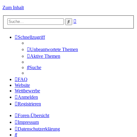
Zum Inhalt
Erweiterte
Suche
Suche
Schnellzugriff
Unbeantwortete Themen
Aktive Themen
Suche
FAQ
Website
Wettbewerbe
Anmelden
Registrieren
Foren-Übersicht
Impressum
Datenschutzerklärung
Suche