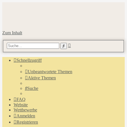
Zum Inhalt
Erweiterte
Suche
Suche
Schnellzugriff
Unbeantwortete Themen
Aktive Themen
Suche
FAQ
Website
Wettbewerbe
Anmelden
Registrieren