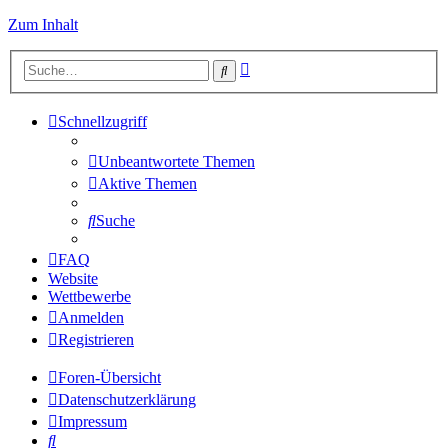
Zum Inhalt
Erweiterte
Suche
Suche
Schnellzugriff
Unbeantwortete Themen
Aktive Themen
Suche
FAQ
Website
Wettbewerbe
Anmelden
Registrieren
Foren-Übersicht
Datenschutzerklärung
Impressum
Suche