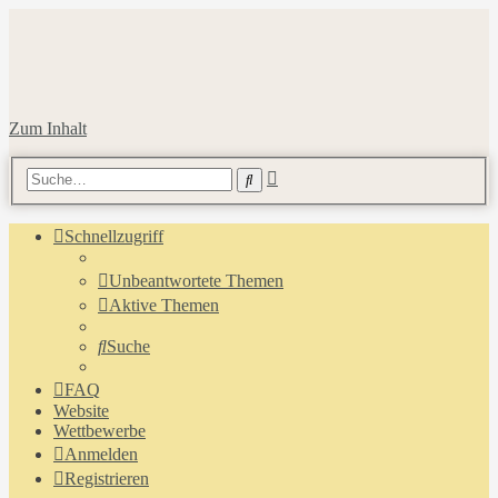
Zum Inhalt
Erweiterte
Suche
Suche
Schnellzugriff
Unbeantwortete Themen
Aktive Themen
Suche
FAQ
Website
Wettbewerbe
Anmelden
Registrieren