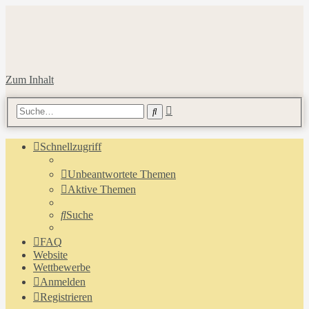
Zum Inhalt
Erweiterte
Suche
Suche
Schnellzugriff
Unbeantwortete Themen
Aktive Themen
Suche
FAQ
Website
Wettbewerbe
Anmelden
Registrieren