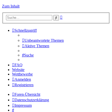
Zum Inhalt
Erweiterte
Suche
Suche
Schnellzugriff
Unbeantwortete Themen
Aktive Themen
Suche
FAQ
Website
Wettbewerbe
Anmelden
Registrieren
Foren-Übersicht
Datenschutzerklärung
Impressum
Suche