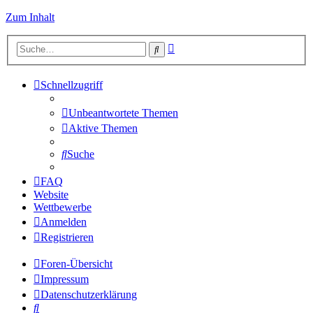
Zum Inhalt
Erweiterte
Suche
Suche
Schnellzugriff
Unbeantwortete Themen
Aktive Themen
Suche
FAQ
Website
Wettbewerbe
Anmelden
Registrieren
Foren-Übersicht
Impressum
Datenschutzerklärung
Suche