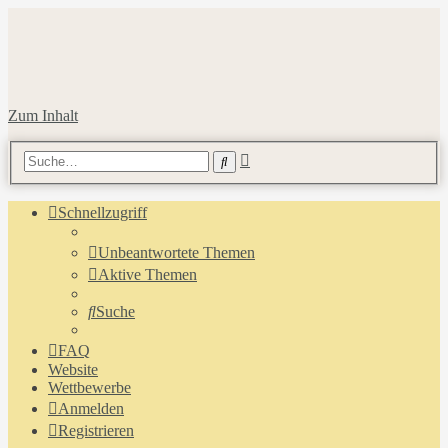
Zum Inhalt
Erweiterte
Suche
Suche
Schnellzugriff
Unbeantwortete Themen
Aktive Themen
Suche
FAQ
Website
Wettbewerbe
Anmelden
Registrieren