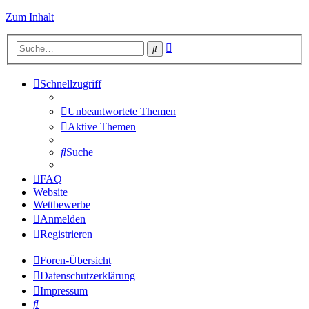
Zum Inhalt
Erweiterte
Suche
Suche
Schnellzugriff
Unbeantwortete Themen
Aktive Themen
Suche
FAQ
Website
Wettbewerbe
Anmelden
Registrieren
Foren-Übersicht
Datenschutzerklärung
Impressum
Suche