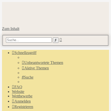
Zum Inhalt
Erweiterte
Suche
Suche
Schnellzugriff
Unbeantwortete Themen
Aktive Themen
Suche
FAQ
Website
Wettbewerbe
Anmelden
Registrieren