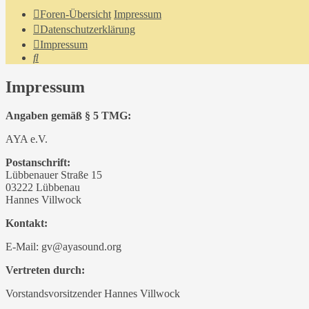
Foren-Übersicht
Impressum
Datenschutzerklärung
Impressum
Suche
Impressum
Angaben gemäß § 5 TMG:
AYA e.V.
Postanschrift:
Lübbenauer Straße 15
03222 Lübbenau
Hannes Villwock
Kontakt:
E-Mail: gv@ayasound.org
Vertreten durch:
Vorstandsvorsitzender Hannes Villwock