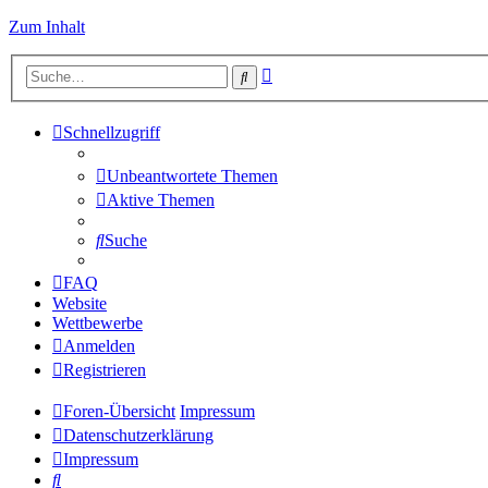
Zum Inhalt
Erweiterte
Suche
Suche
Schnellzugriff
Unbeantwortete Themen
Aktive Themen
Suche
FAQ
Website
Wettbewerbe
Anmelden
Registrieren
Foren-Übersicht
Impressum
Datenschutzerklärung
Impressum
Suche