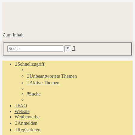
Zum Inhalt
Erweiterte
Suche
Suche
Schnellzugriff
Unbeantwortete Themen
Aktive Themen
Suche
FAQ
Website
Wettbewerbe
Anmelden
Registrieren