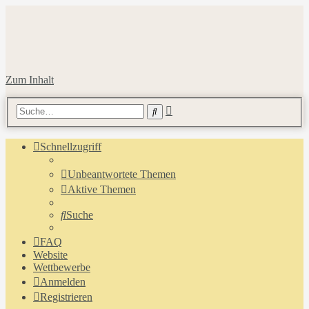
Zum Inhalt
Erweiterte
Suche
Suche
Schnellzugriff
Unbeantwortete Themen
Aktive Themen
Suche
FAQ
Website
Wettbewerbe
Anmelden
Registrieren