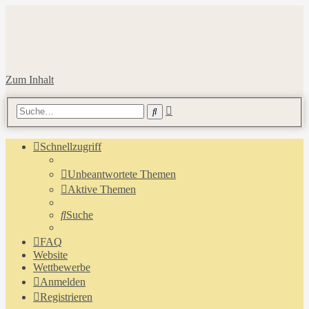
Zum Inhalt
Erweiterte
Suche
Suche
Schnellzugriff
Unbeantwortete Themen
Aktive Themen
Suche
FAQ
Website
Wettbewerbe
Anmelden
Registrieren