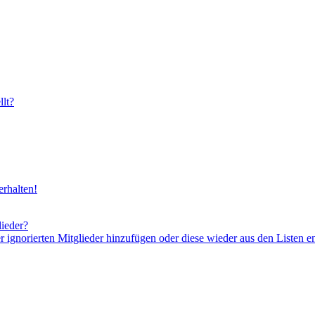
lt?
rhalten!
lieder?
er ignorierten Mitglieder hinzufügen oder diese wieder aus den Listen e