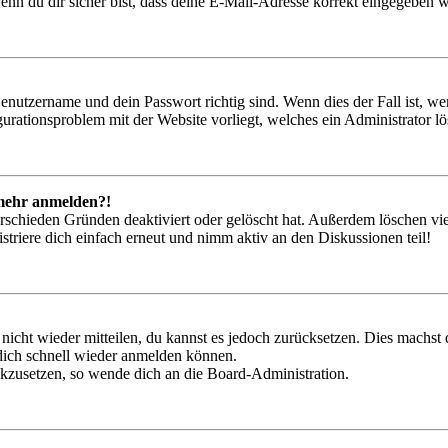
nn du dir sicher bist, dass deine E-Mail-Adresse korrekt eingegeben w
Benutzername und dein Passwort richtig sind. Wenn dies der Fall ist, w
igurationsproblem mit der Website vorliegt, welches ein Administrator l
t mehr anmelden?!
rschieden Gründen deaktiviert oder gelöscht hat. Außerdem löschen vie
triere dich einfach erneut und nimm aktiv an den Diskussionen teil!
 nicht wieder mitteilen, du kannst es jedoch zurücksetzen. Dies machs
 dich schnell wieder anmelden können.
ückzusetzen, so wende dich an die Board-Administration.