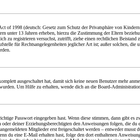
t of 1998 (deutsch: Gesetz zum Schutz der Privatsphäre von Kindern i
ern unter 13 Jahren erheben, hierzu die Zustimmung der Eltern bezieh
dich zu registrieren versuchst, zutrifft, ziehe einen rechtlichen Beista
stelle für Rechtsangelegenheiten jeglicher Art ist; außer solchen, die
erden.
 komplett ausgeschaltet hat, damit sich keine neuen Benutzer mehr anm
 wurden. Um Hilfe zu erhalten, wende dich an die Board-Administratio
richtige Passwort eingegeben hast. Wenn diese stimmen, dann gibt es
ern oder deiner Erziehungsberechtigten den Anweisungen folgen, die du e
 angemeldeten Mitglieder erst freigeschaltet werden – entweder musst du
. Wenn du eine E-Mail erhalten hast, folge den dort enthaltenen Anweis