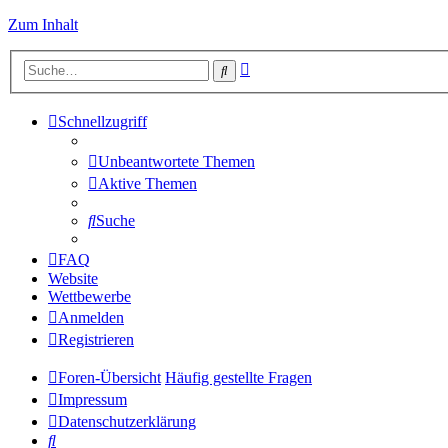
Zum Inhalt
Erweiterte
Suche
Suche
Schnellzugriff
Unbeantwortete Themen
Aktive Themen
Suche
FAQ
Website
Wettbewerbe
Anmelden
Registrieren
Foren-Übersicht
Häufig gestellte Fragen
Impressum
Datenschutzerklärung
Suche