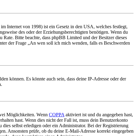
m Internet von 1998) ist ein Gesetz in den USA, welches festlegt,
ungsweise des oder der Erziehungsberechtigten benötigen. Wenn du
nd zu Rate. Bitte beachte, dass phpBB Limited und der Besitzer dieses
 unter der Frage „An wen soll ich mich wenden, falls es Beschwerden
elden können. Es könnte auch sein, dass deine IP-Adresse oder der
n.
 zwei Möglichkeiten. Wenn
COPPA
aktiviert ist und du angegeben hast,
rhalten hast. Wenn dies nicht der Fall ist, muss dein Benutzerkonto
 dies selbst erledigen oder ein Administrator. Bei der Registrierung
ungen. Ansonsten prüfe, ob du deine E-Mail-Adresse korrekt eingegeben