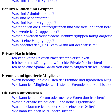
Was sind Themen-Symbole?
Benutzer-Stufen und Gruppen
Was sind Administratoren?
Was sind Moderatoren?
Was sind Benutzergruppen?
Wo finde ich die Benutzergruppen und wie trete ich ihnen bei?
Wie werde ich Gruppenleiter?
Weshalb werden verschiedene Benutzergruppen farbig dargestel
Was ist eine Hauptgruppe?
Was bedeutet der „Das Team“-Link auf der Startseite?
Private Nachrichten
Ich kann keine Privaten Nachrichten verschicken!
Ich bekomme ständig unerwünschte Private Nachrichten!
Ich habe eine Spam-E-Mail von einem Mitglied dieses Forums e
Freunde und ignorierte Mitglieder
Wozu benötige ich die Listen der Freunde und ignorierten Mitg
Wie kann ich Mitglieder zur Liste der Freunde oder zur Liste d
Die Foren durchsuchen
Wie kann ich ein Forum oder mehrere Foren durchsuchen?
Weshalb erhalte ich bei der Suche keine Ergebnisse?
Warum bekomme ich bei der Suche eine leere Seite?
Wie kann ich nach Mitgliedern suchen?