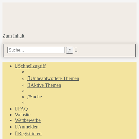
Zum Inhalt
Erweiterte
Suche
Suche
Schnellzugriff
Unbeantwortete Themen
Aktive Themen
Suche
FAQ
Website
Wettbewerbe
Anmelden
Registrieren