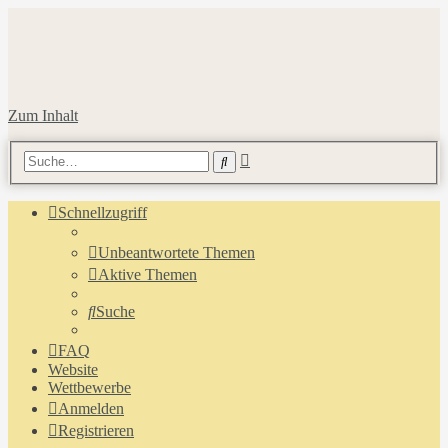
Zum Inhalt
Erweiterte
Suche
Suche
Schnellzugriff
Unbeantwortete Themen
Aktive Themen
Suche
FAQ
Website
Wettbewerbe
Anmelden
Registrieren