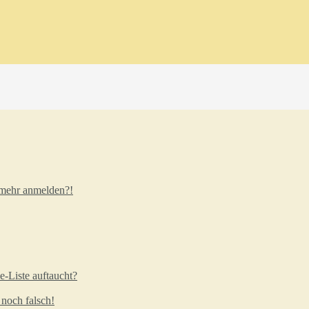
t mehr anmelden?!
e-Liste auftaucht?
 noch falsch!