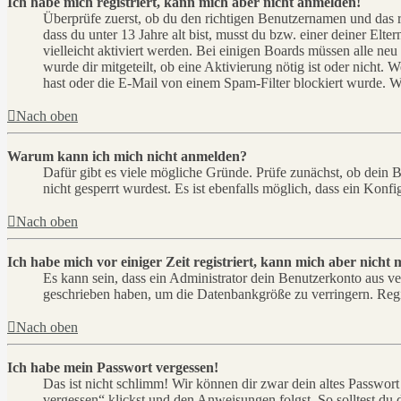
Ich habe mich registriert, kann mich aber nicht anmelden!
Überprüfe zuerst, ob du den richtigen Benutzernamen und das 
dass du unter 13 Jahre alt bist, musst du bzw. einer deiner Elt
vielleicht aktiviert werden. Bei einigen Boards müssen alle neu
wurde dir mitgeteilt, ob eine Aktivierung nötig ist oder nicht
hast oder die E-Mail von einem Spam-Filter blockiert wurde. We
Nach oben
Warum kann ich mich nicht anmelden?
Dafür gibt es viele mögliche Gründe. Prüfe zunächst, ob dein 
nicht gesperrt wurdest. Es ist ebenfalls möglich, dass ein Konf
Nach oben
Ich habe mich vor einiger Zeit registriert, kann mich aber nich
Es kann sein, dass ein Administrator dein Benutzerkonto aus ve
geschrieben haben, um die Datenbankgröße zu verringern. Regis
Nach oben
Ich habe mein Passwort vergessen!
Das ist nicht schlimm! Wir können dir zwar dein altes Passwort
vergessen“ klickst und den Anweisungen folgst. So solltest du