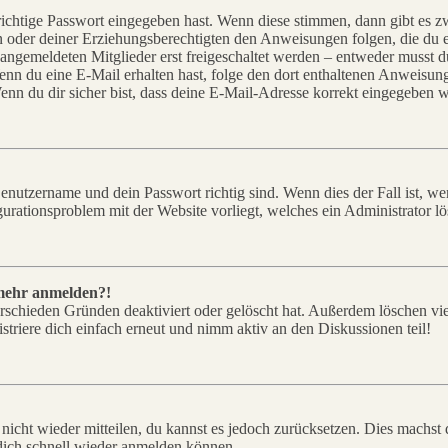
richtige Passwort eingegeben hast. Wenn diese stimmen, dann gibt es
ern oder deiner Erziehungsberechtigten den Anweisungen folgen, die du e
 angemeldeten Mitglieder erst freigeschaltet werden – entweder musst du
. Wenn du eine E-Mail erhalten hast, folge den dort enthaltenen Anweis
nn du dir sicher bist, dass deine E-Mail-Adresse korrekt eingegeben w
Benutzername und dein Passwort richtig sind. Wenn dies der Fall ist, w
igurationsproblem mit der Website vorliegt, welches ein Administrator l
t mehr anmelden?!
rschieden Gründen deaktiviert oder gelöscht hat. Außerdem löschen vie
triere dich einfach erneut und nimm aktiv an den Diskussionen teil!
 nicht wieder mitteilen, du kannst es jedoch zurücksetzen. Dies machs
 dich schnell wieder anmelden können.