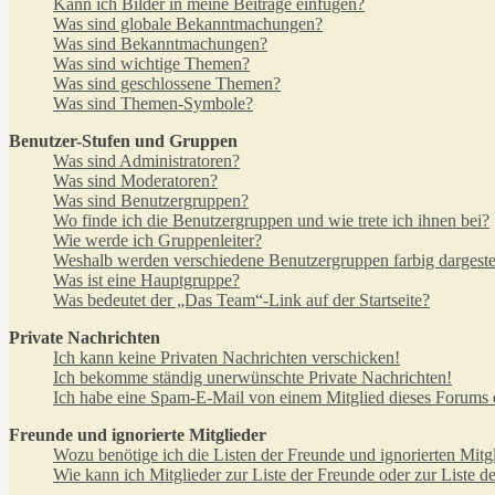
Kann ich Bilder in meine Beiträge einfügen?
Was sind globale Bekanntmachungen?
Was sind Bekanntmachungen?
Was sind wichtige Themen?
Was sind geschlossene Themen?
Was sind Themen-Symbole?
Benutzer-Stufen und Gruppen
Was sind Administratoren?
Was sind Moderatoren?
Was sind Benutzergruppen?
Wo finde ich die Benutzergruppen und wie trete ich ihnen bei?
Wie werde ich Gruppenleiter?
Weshalb werden verschiedene Benutzergruppen farbig dargestel
Was ist eine Hauptgruppe?
Was bedeutet der „Das Team“-Link auf der Startseite?
Private Nachrichten
Ich kann keine Privaten Nachrichten verschicken!
Ich bekomme ständig unerwünschte Private Nachrichten!
Ich habe eine Spam-E-Mail von einem Mitglied dieses Forums e
Freunde und ignorierte Mitglieder
Wozu benötige ich die Listen der Freunde und ignorierten Mitg
Wie kann ich Mitglieder zur Liste der Freunde oder zur Liste d