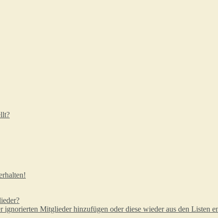
lt?
rhalten!
lieder?
er ignorierten Mitglieder hinzufügen oder diese wieder aus den Listen e