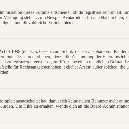
istration dieses Forums entscheidet, ob du registriert sein musst, um Be
zur Verfügung stehen: zum Beispiel Avatarbilder, Private Nachrichten, 
igt ist und dir zahlreiche Vorteile bietet.
t of 1998 (deutsch: Gesetz zum Schutz der Privatsphäre von Kindern i
ern unter 13 Jahren erheben, hierzu die Zustimmung der Eltern bezieh
dich zu registrieren versuchst, zutrifft, ziehe einen rechtlichen Beista
stelle für Rechtsangelegenheiten jeglicher Art ist; außer solchen, die
erden.
 komplett ausgeschaltet hat, damit sich keine neuen Benutzer mehr anm
 wurden. Um Hilfe zu erhalten, wende dich an die Board-Administratio