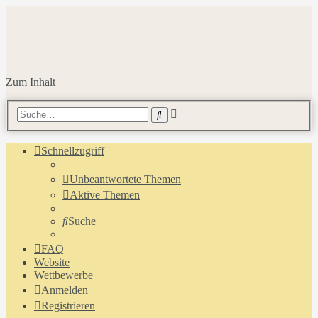
Zum Inhalt
Erweiterte
Suche
Suche
Schnellzugriff
Unbeantwortete Themen
Aktive Themen
Suche
FAQ
Website
Wettbewerbe
Anmelden
Registrieren