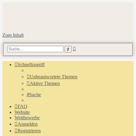
Zum Inhalt
Erweiterte
Suche
Suche
Schnellzugriff
Unbeantwortete Themen
Aktive Themen
Suche
FAQ
Website
Wettbewerbe
Anmelden
Registrieren