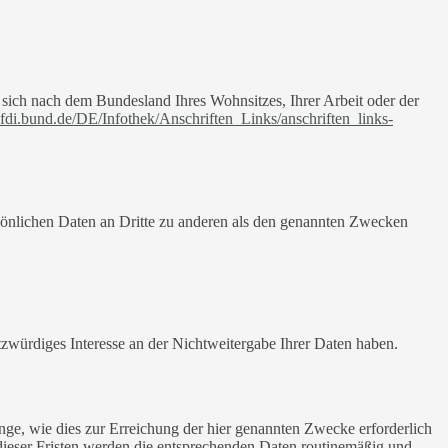
t sich nach dem Bundesland Ihres Wohnsitzes, Ihrer Arbeit oder der
fdi.bund.de/DE/Infothek/Anschriften_Links/anschriften_links-
sönlichen Daten an Dritte zu anderen als den genannten Zwecken
tzwürdiges Interesse an der Nichtweitergabe Ihrer Daten haben.
ge, wie dies zur Erreichung der hier genannten Zwecke erforderlich
 dieser Fristen werden die entsprechenden Daten routinemäßig und