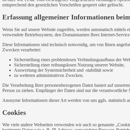
entsprechend den gesetzlichen Vorschriften gesperrt oder gelöscht.
Erfassung allgemeiner Informationen bei
Wenn Sie auf unsere Website zugreifen, werden automatisch mittels e
verwendete Betriebssystem, den Domainnamen Ihres Internet-Service-P
Diese Informationen sind technisch notwendig, um von Ihnen angeford
Zwecken verarbeitet:
Sicherstellung eines problemlosen Verbindungsaufbaus der Web
Sicherstellung einer reibungslosen Nutzung unserer Website,
Auswertung der Systemsicherheit und -stabilität sowie
zu weiteren administrativen Zwecken.
Die Verarbeitung Ihrer personenbezogenen Daten basiert auf unserem
Person zu ziehen. Empfänger der Daten sind nur die verantwortliche St
Anonyme Informationen dieser Art werden von uns ggfs. statistisch au
Cookies
Wie viele andere Webseiten verwenden wir auch so genannte „Cookies“
bestimmte Daten wie z. B. IP-Adresse, verwendeter Browser, Betrieb