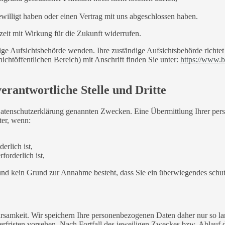
ewilligt haben oder einen Vertrag mit uns abgeschlossen haben.
rzeit mit Wirkung für die Zukunft widerrufen.
dige Aufsichtsbehörde wenden. Ihre zuständige Aufsichtsbehörde richte
ichtöffentlichen Bereich) mit Anschrift finden Sie unter:
https://www.b
rantwortliche Stelle und Dritte
Datenschutzerklärung genannten Zwecken. Eine Übermittlung Ihrer per
ter, wenn:
erlich ist,
forderlich ist,
t und kein Grund zur Annahme besteht, dass Sie ein überwiegendes schu
samkeit. Wir speichern Ihre personenbezogenen Daten daher nur so lan
herfristen vorsehen. Nach Fortfall des jeweiligen Zweckes bzw. Ablauf