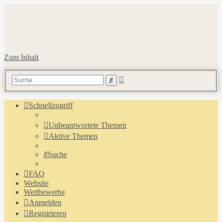
Zum Inhalt
Erweiterte
Suche
Suche
Schnellzugriff
Unbeantwortete Themen
Aktive Themen
Suche
FAQ
Website
Wettbewerbe
Anmelden
Registrieren