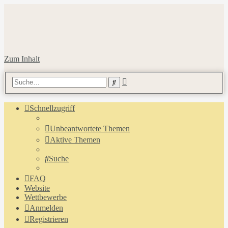
Zum Inhalt
Erweiterte
Suche
Suche
Schnellzugriff
Unbeantwortete Themen
Aktive Themen
Suche
FAQ
Website
Wettbewerbe
Anmelden
Registrieren